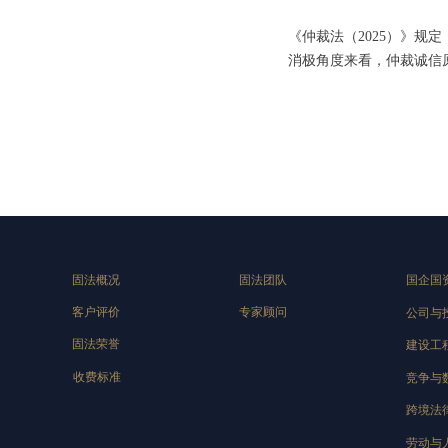
《仲裁法（2025）》
消极角度来看，仲裁诚信
固法概况
固法团队
国企国
客户评价
专家顾问
公司与
固法荣誉
建设工
收费标准
竞争与
跨境法
劳动与